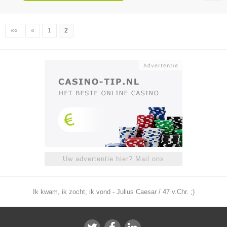
««
«
1
2
Uw advertentie hier? Mail ons
Ik kwam, ik zocht, ik vond - Julius Caesar / 47 v.Chr. ;)