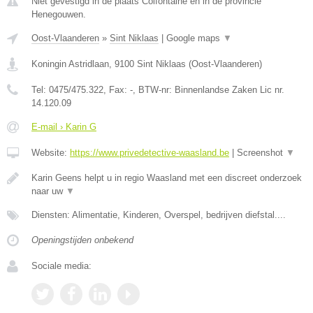
Niet gevestigd in de plaats Colfontaine en in de provincie
Henegouwen.
Oost-Vlaanderen
»
Sint Niklaas
|
Google maps
▼
Koningin Astridlaan
,
9100
Sint Niklaas
(
Oost-Vlaanderen
)
Tel:
0475/475.322
, Fax:
-
, BTW-nr:
Binnenlandse Zaken Lic nr.
14.120.09
E-mail › Karin G
Website:
https://www.privedetective-waasland.be
|
Screenshot
▼
Karin Geens helpt u in regio Waasland met een discreet onderzoek
naar uw
▼
Diensten: Alimentatie, Kinderen, Overspel, bedrijven diefstal....
Openingstijden onbekend
Sociale media: