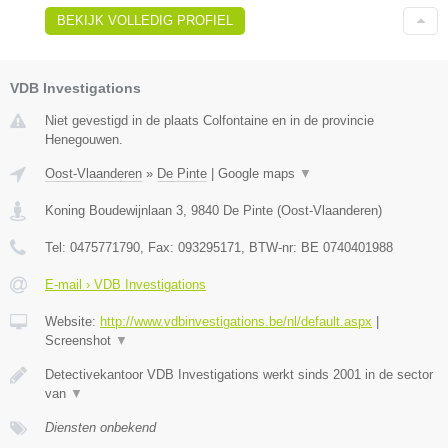
BEKIJK VOLLEDIG PROFIEL
VDB Investigations
Niet gevestigd in de plaats Colfontaine en in de provincie
Henegouwen.
Oost-Vlaanderen
»
De Pinte
|
Google maps
▼
Koning Boudewijnlaan 3
,
9840
De Pinte
(
Oost-Vlaanderen
)
Tel:
0475771790
, Fax:
093295171
, BTW-nr:
BE 0740401988
E-mail › VDB Investigations
Website:
http://www.vdbinvestigations.be/nl/default.aspx
|
Screenshot
▼
Detectivekantoor VDB Investigations werkt sinds 2001 in de sector
van
▼
Diensten onbekend