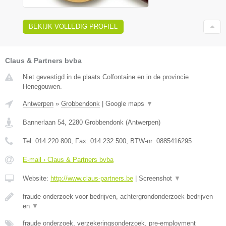
BEKIJK VOLLEDIG PROFIEL
Claus & Partners bvba
Niet gevestigd in de plaats Colfontaine en in de provincie
Henegouwen.
Antwerpen
»
Grobbendonk
|
Google maps
▼
Bannerlaan 54
,
2280
Grobbendonk
(
Antwerpen
)
Tel:
014 220 800
, Fax:
014 232 500
, BTW-nr:
0885416295
E-mail › Claus & Partners bvba
Website:
http://www.claus-partners.be
|
Screenshot
▼
fraude onderzoek voor bedrijven, achtergrondonderzoek bedrijven
en
▼
fraude onderzoek, verzekeringsonderzoek, pre-employment