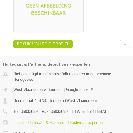
BEKIJK VOLLEDIG PROFIEL
Hurtecant & Partners, detectives - experten
Niet gevestigd in de plaats Colfontaine en in de provincie
Henegouwen.
West-Vlaanderen
»
Beernem
|
Google maps
▼
Hoornstraat 4
,
8730
Beernem
(
West-Vlaanderen
)
Tel:
050336920
, Fax:
050336980
, BTW-nr:
878385973
E-mail › Hurtecant & Partners, detectives - experten