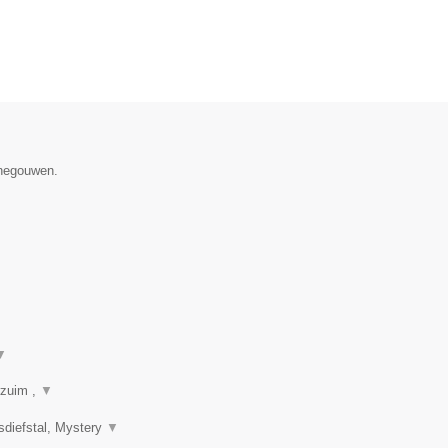
enegouwen.
▼
rzuim ,
▼
sdiefstal, Mystery
▼