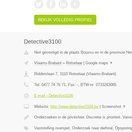
BEKIJK VOLLEDIG PROFIEL
Detective3100
Niet gevestigd in de plaats Boussu en in de provincie H
Vlaams-Brabant
»
Rotselaar
|
Google maps
▼
Ridderslaan 7
,
3110
Rotselaar
(
Vlaams-Brabant
)
Tel:
0477 74 76 71
, Fax:
-
, BTW-nr:
0733263085
E-mail › Detective3100
Website:
http://www.detective3100.be
|
Screenshot
▼
Onderzoeken in de privésfeer. Discretie is prioriteit. Van
Vaststelling overspel, Onderzoek naar diefstal, Opspori