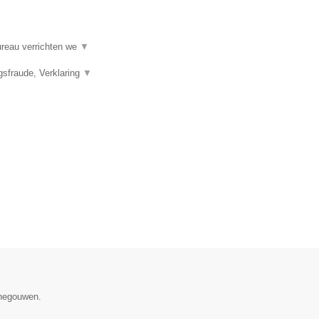
ureau verrichten we
▼
gsfraude, Verklaring
▼
enegouwen.