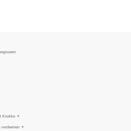
enegouwen.
uit Knokke
▼
ng verdwenen
▼