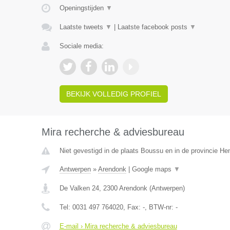
Openingstijden
▼
Laatste tweets
▼
|
Laatste facebook posts
▼
Sociale media:
BEKIJK VOLLEDIG PROFIEL
Mira recherche & adviesbureau
Niet gevestigd in de plaats Boussu en in de provincie H
Antwerpen
»
Arendonk
|
Google maps
▼
De Valken 24
,
2300
Arendonk
(
Antwerpen
)
Tel:
0031 497 764020
, Fax:
-
, BTW-nr:
-
E-mail › Mira recherche & adviesbureau