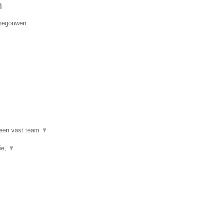
n
enegouwen.
 een vast team
▼
ie,
▼