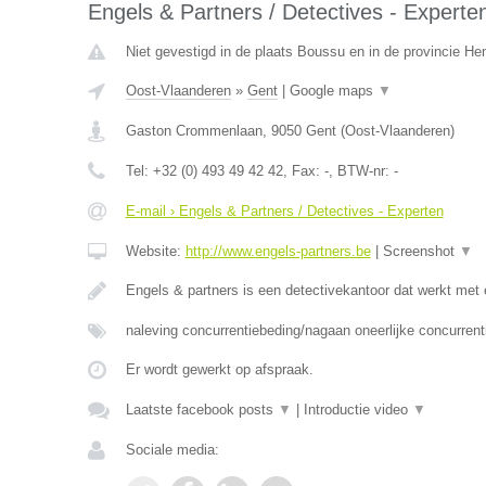
Engels & Partners / Detectives - Experte
Niet gevestigd in de plaats Boussu en in de provincie H
Oost-Vlaanderen
»
Gent
|
Google maps
▼
Gaston Crommenlaan
,
9050
Gent
(
Oost-Vlaanderen
)
Tel:
+32 (0) 493 49 42 42
, Fax:
-
, BTW-nr:
-
E-mail › Engels & Partners / Detectives - Experten
Website:
http://www.engels-partners.be
|
Screenshot
▼
Engels & partners is een detectivekantoor dat werkt met
naleving concurrentiebeding/nagaan oneerlijke concurrent
Er wordt gewerkt op afspraak.
Laatste facebook posts
▼
|
Introductie video
▼
Sociale media: