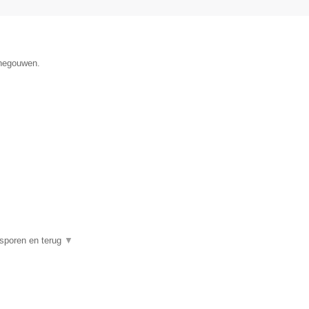
enegouwen.
psporen en terug
▼