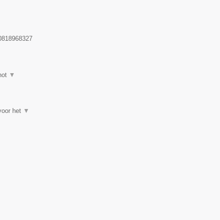
818968327
hot
▼
 voor het
▼