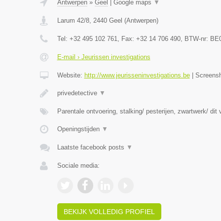
Antwerpen
»
Geel
|
Google maps
▼
Larum 42/8
,
2440
Geel
(
Antwerpen
)
Tel:
+32 495 102 761
, Fax:
+32 14 706 490
, BTW-nr:
BE0
E-mail › Jeurissen investigations
Website:
http://www.jeurisseninvestigations.be
|
Screens
privedetective
▼
Parentale ontvoering, stalking/ pesterijen, zwartwerk/ dit
Openingstijden
▼
Laatste facebook posts
▼
Sociale media:
BEKIJK VOLLEDIG PROFIEL