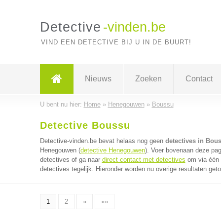
Detective
-vinden.be
VIND EEN DETECTIVE BIJ U IN DE BUURT!
Nieuws
Zoeken
Contact
U bent nu hier:
Home
»
Henegouwen
»
Boussu
Detective Boussu
Detective-vinden.be bevat helaas nog geen
detectives in Bou
Henegouwen (
detective Henegouwen
). Voer bovenaan deze pagi
detectives of ga naar
direct contact met detectives
om via één 
detectives tegelijk. Hieronder worden nu overige resultaten get
1
2
»
»»