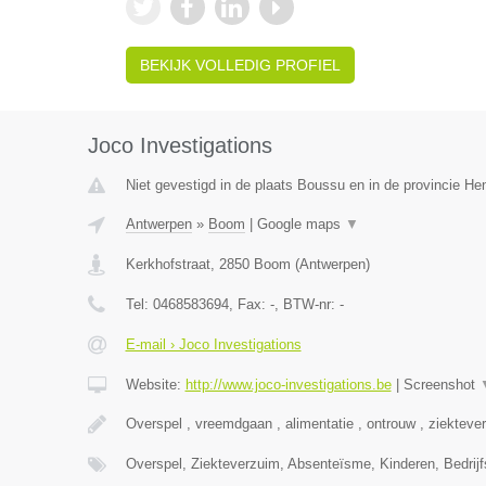
BEKIJK VOLLEDIG PROFIEL
Joco Investigations
Niet gevestigd in de plaats Boussu en in de provincie H
Antwerpen
»
Boom
|
Google maps
▼
Kerkhofstraat
,
2850
Boom
(
Antwerpen
)
Tel:
0468583694
, Fax:
-
, BTW-nr:
-
E-mail › Joco Investigations
Website:
http://www.joco-investigations.be
|
Screenshot
Overspel , vreemdgaan , alimentatie , ontrouw , ziekteve
Overspel, Ziekteverzuim, Absenteïsme, Kinderen, Bedrijf