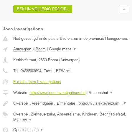
BEKIJK VOLLEDIG PROFIEL
Joco Investigations
Niet gevestigd in de plaats Beclers en in de provincie Henegouwen.
Antwerpen
»
Boom
|
Google maps
▼
Kerkhofstraat
,
2850
Boom
(
Antwerpen
)
Tel:
0468583694
, Fax:
-
, BTW-nr:
-
E-mail › Joco Investigations
Website:
http://www.joco-investigations.be
|
Screenshot
▼
Overspel , vreemdgaan , alimentatie , ontrouw , ziekteverzuim ,
▼
Overspel, Ziekteverzuim, Absenteïsme, Kinderen, Bedrijfsdiefstal,
Mystery
▼
Openingstijden
▼