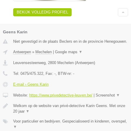
BEKIJK VOLLEDIG PROFIEL
Geens Karin
Niet gevestigd in de plaats Beclers en in de provincie Henegouwen.
Antwerpen
»
Mechelen
|
Google maps
▼
Leuvensesteenweg
,
2800
Mechelen
(
Antwerpen
)
Tel:
0475/475.322
, Fax:
-
, BTW-nr:
-
E-mail › Geens Karin
Website:
https://www.privedetective-leuven.be/
|
Screenshot
▼
Welkom op de website van privé-detective Karin Geens. Met onze
20 jaar
▼
Voor particulier en bedrijven. Gespecialiseerd in kinderen, overspel,
▼