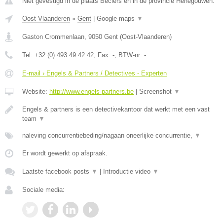
Niet gevestigd in de plaats Beclers en in de provincie Henegouwen.
Oost-Vlaanderen
»
Gent
|
Google maps
▼
Gaston Crommenlaan
,
9050
Gent
(
Oost-Vlaanderen
)
Tel:
+32 (0) 493 49 42 42
, Fax:
-
, BTW-nr:
-
E-mail › Engels & Partners / Detectives - Experten
Website:
http://www.engels-partners.be
|
Screenshot
▼
Engels & partners is een detectivekantoor dat werkt met een vast
team
▼
naleving concurrentiebeding/nagaan oneerlijke concurrentie,
▼
Er wordt gewerkt op afspraak.
Laatste facebook posts
▼
|
Introductie video
▼
Sociale media: