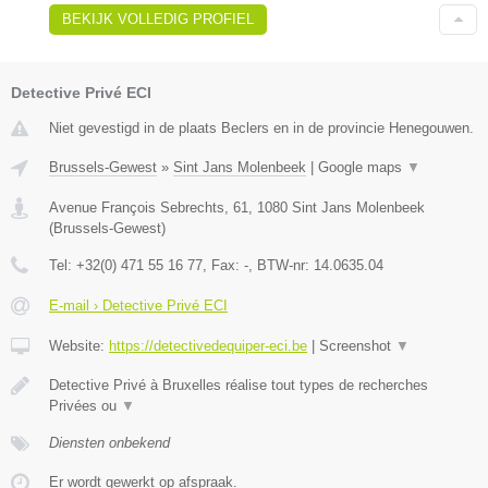
BEKIJK VOLLEDIG PROFIEL
Detective Privé ECI
Niet gevestigd in de plaats Beclers en in de provincie Henegouwen.
Brussels-Gewest
»
Sint Jans Molenbeek
|
Google maps
▼
Avenue François Sebrechts, 61
,
1080
Sint Jans Molenbeek
(
Brussels-Gewest
)
Tel:
+32(0) 471 55 16 77
, Fax:
-
, BTW-nr:
14.0635.04
E-mail › Detective Privé ECI
Website:
https://detectivedequiper-eci.be
|
Screenshot
▼
Detective Privé à Bruxelles réalise tout types de recherches
Privées ou
▼
Diensten onbekend
Er wordt gewerkt op afspraak.