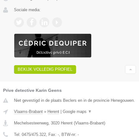
Sociale media:
BEKIJK VOLLEDIG PROFIEL
Prive detective Karin Geens
Niet gevestigd in de plaats Beclers en in de provincie Henegouwen.
Vlaams-Brabant
»
Herent
|
Google maps
▼
Mechelsesteenweg
,
3020
Herent
(
Vlaams-Brabant
)
Tel:
0475/475.322
, Fax:
-
, BTW-nr:
-