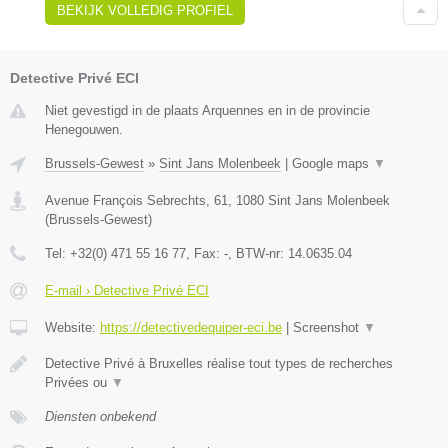
BEKIJK VOLLEDIG PROFIEL
Detective Privé ECI
Niet gevestigd in de plaats Arquennes en in de provincie
Henegouwen.
Brussels-Gewest
»
Sint Jans Molenbeek
|
Google maps
▼
Avenue François Sebrechts, 61
,
1080
Sint Jans Molenbeek
(
Brussels-Gewest
)
Tel:
+32(0) 471 55 16 77
, Fax:
-
, BTW-nr:
14.0635.04
E-mail › Detective Privé ECI
Website:
https://detectivedequiper-eci.be
|
Screenshot
▼
Detective Privé à Bruxelles réalise tout types de recherches
Privées ou
▼
Diensten onbekend