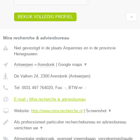
BEKIJK VOLLEDIG PROFIEL
Mira recherche & adviesbureau
Niet gevestigd in de plaats Arquennes en in de provincie
Henegouwen.
Antwerpen
»
Arendonk
|
Google maps
▼
De Valken 24
,
2300
Arendonk
(
Antwerpen
)
Tel:
0031 497 764020
, Fax:
-
, BTW-nr:
-
E-mail › Mira recherche & adviesbureau
Website:
http://www.mira-recherche.nl
|
Screenshot
▼
Als professioneel particulier recherchebureau en adviesbureau
verrichten we
▼
Alimentatie onderzoek, overspel vreemdgaan, verzekeringsfraude,