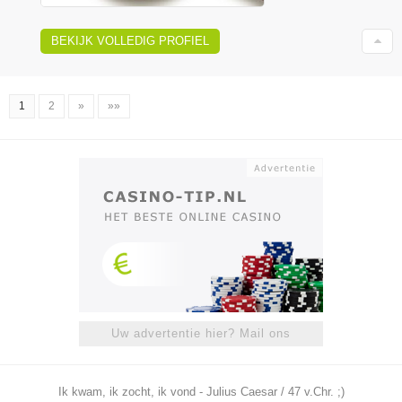
BEKIJK VOLLEDIG PROFIEL
1
2
»
»»
Uw advertentie hier? Mail ons
Ik kwam, ik zocht, ik vond - Julius Caesar / 47 v.Chr. ;)