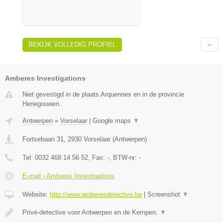
BEKIJK VOLLEDIG PROFIEL
Amberes Investigations
Niet gevestigd in de plaats Arquennes en in de provincie
Henegouwen.
Antwerpen
»
Vorselaar
|
Google maps
▼
Fortsebaan 31
,
2930
Vorselaar
(
Antwerpen
)
Tel:
0032 468 14 56 52
, Fax:
-
, BTW-nr:
-
E-mail › Amberes Investigations
Website:
http://www.amberesdetective.be
|
Screenshot
▼
Privé-detective voor Antwerpen en de Kempen.
▼