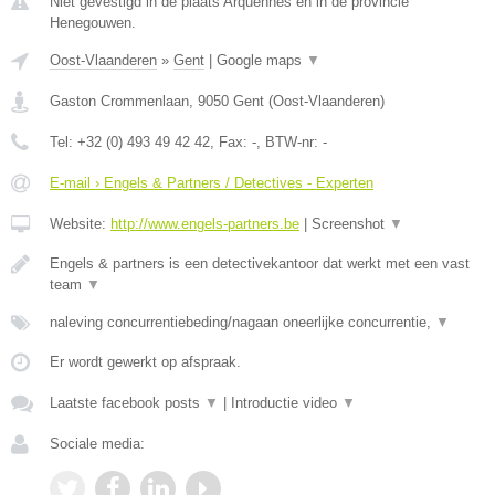
Niet gevestigd in de plaats Arquennes en in de provincie
Henegouwen.
Oost-Vlaanderen
»
Gent
|
Google maps
▼
Gaston Crommenlaan
,
9050
Gent
(
Oost-Vlaanderen
)
Tel:
+32 (0) 493 49 42 42
, Fax:
-
, BTW-nr:
-
E-mail › Engels & Partners / Detectives - Experten
Website:
http://www.engels-partners.be
|
Screenshot
▼
Engels & partners is een detectivekantoor dat werkt met een vast
team
▼
naleving concurrentiebeding/nagaan oneerlijke concurrentie,
▼
Er wordt gewerkt op afspraak.
Laatste facebook posts
▼
|
Introductie video
▼
Sociale media: