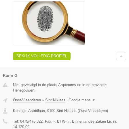
BEKIJK VOLLEDIG PROFIEL
Karin G
Niet gevestigd in de plaats Arquennes en in de provincie
Henegouwen.
Oost-Vlaanderen
»
Sint Niklaas
|
Google maps
▼
Koningin Astridlaan
,
9100
Sint Niklaas
(
Oost-Vlaanderen
)
Tel:
0475/475.322
, Fax:
-
, BTW-nr:
Binnenlandse Zaken Lic nr.
14.120.09