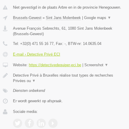
Niet gevestigd in de plaats Arbre en in de provincie Henegouwen.
Brussels-Gewest
»
Sint Jans Molenbeek
|
Google maps
▼
Avenue François Sebrechts, 61
,
1080
Sint Jans Molenbeek
(
Brussels-Gewest
)
Tel:
+32(0) 471 55 16 77
, Fax:
-
, BTW-nr:
14.0635.04
E-mail › Detective Privé ECI
Website:
https://detectivedequiper-eci.be
|
Screenshot
▼
Detective Privé à Bruxelles réalise tout types de recherches
Privées ou
▼
Diensten onbekend
Er wordt gewerkt op afspraak.
Sociale media: