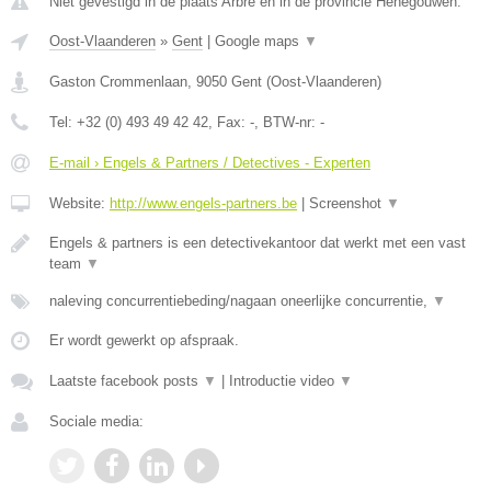
Niet gevestigd in de plaats Arbre en in de provincie Henegouwen.
Oost-Vlaanderen
»
Gent
|
Google maps
▼
Gaston Crommenlaan
,
9050
Gent
(
Oost-Vlaanderen
)
Tel:
+32 (0) 493 49 42 42
, Fax:
-
, BTW-nr:
-
E-mail › Engels & Partners / Detectives - Experten
Website:
http://www.engels-partners.be
|
Screenshot
▼
Engels & partners is een detectivekantoor dat werkt met een vast
team
▼
naleving concurrentiebeding/nagaan oneerlijke concurrentie,
▼
Er wordt gewerkt op afspraak.
Laatste facebook posts
▼
|
Introductie video
▼
Sociale media: