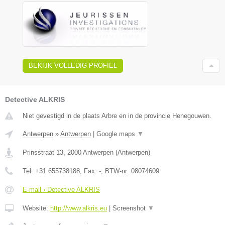
BEKIJK VOLLEDIG PROFIEL
Detective ALKRIS
Niet gevestigd in de plaats Arbre en in de provincie Henegouwen.
Antwerpen
»
Antwerpen
|
Google maps
▼
Prinsstraat 13
,
2000
Antwerpen
(
Antwerpen
)
Tel:
+31.655738188
, Fax:
-
, BTW-nr:
08074609
E-mail › Detective ALKRIS
Website:
http://www.alkris.eu
|
Screenshot
▼