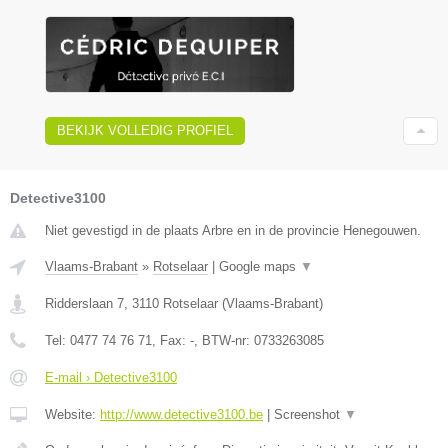
BEKIJK VOLLEDIG PROFIEL
Detective3100
Niet gevestigd in de plaats Arbre en in de provincie Henegouwen.
Vlaams-Brabant
»
Rotselaar
|
Google maps
▼
Ridderslaan 7
,
3110
Rotselaar
(
Vlaams-Brabant
)
Tel:
0477 74 76 71
, Fax:
-
, BTW-nr:
0733263085
E-mail › Detective3100
Website:
http://www.detective3100.be
|
Screenshot
▼