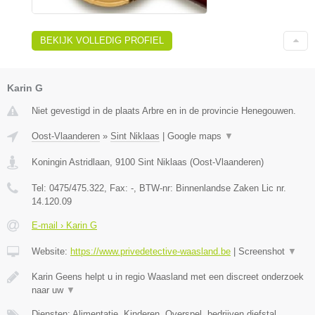
BEKIJK VOLLEDIG PROFIEL
Karin G
Niet gevestigd in de plaats Arbre en in de provincie Henegouwen.
Oost-Vlaanderen
»
Sint Niklaas
|
Google maps
▼
Koningin Astridlaan
,
9100
Sint Niklaas
(
Oost-Vlaanderen
)
Tel:
0475/475.322
, Fax:
-
, BTW-nr:
Binnenlandse Zaken Lic nr.
14.120.09
E-mail › Karin G
Website:
https://www.privedetective-waasland.be
|
Screenshot
▼
Karin Geens helpt u in regio Waasland met een discreet onderzoek
naar uw
▼
Diensten: Alimentatie, Kinderen, Overspel, bedrijven diefstal....