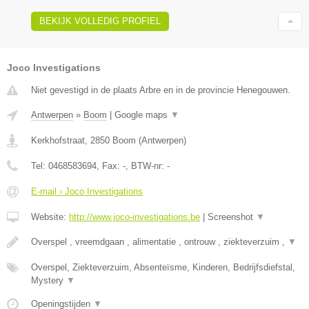
BEKIJK VOLLEDIG PROFIEL
Joco Investigations
Niet gevestigd in de plaats Arbre en in de provincie Henegouwen.
Antwerpen
»
Boom
|
Google maps
▼
Kerkhofstraat
,
2850
Boom
(
Antwerpen
)
Tel:
0468583694
, Fax:
-
, BTW-nr:
-
E-mail › Joco Investigations
Website:
http://www.joco-investigations.be
|
Screenshot
▼
Overspel , vreemdgaan , alimentatie , ontrouw , ziekteverzuim ,
▼
Overspel, Ziekteverzuim, Absenteïsme, Kinderen, Bedrijfsdiefstal,
Mystery
▼
Openingstijden
▼