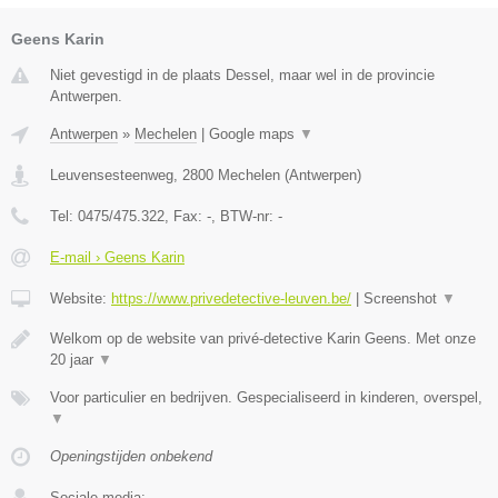
Geens Karin
Niet gevestigd in de plaats Dessel, maar wel in de provincie
Antwerpen.
Antwerpen
»
Mechelen
|
Google maps
▼
Leuvensesteenweg
,
2800
Mechelen
(
Antwerpen
)
Tel:
0475/475.322
, Fax:
-
, BTW-nr:
-
E-mail › Geens Karin
Website:
https://www.privedetective-leuven.be/
|
Screenshot
▼
Welkom op de website van privé-detective Karin Geens. Met onze
20 jaar
▼
Voor particulier en bedrijven. Gespecialiseerd in kinderen, overspel,
▼
Openingstijden onbekend
Sociale media: