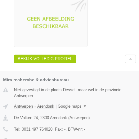
BEKIJK VOLLEDIG PROFIEL
Mira recherche & adviesbureau
Niet gevestigd in de plaats Dessel, maar wel in de provincie
Antwerpen.
Antwerpen
»
Arendonk
|
Google maps
▼
De Valken 24
,
2300
Arendonk
(
Antwerpen
)
Tel:
0031 497 764020
, Fax:
-
, BTW-nr:
-