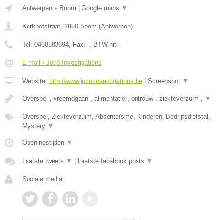
Antwerpen
»
Boom
|
Google maps
▼
Kerkhofstraat
,
2850
Boom
(
Antwerpen
)
Tel:
0468583694
, Fax:
-
, BTW-nr:
-
E-mail › Joco Investigations
Website:
http://www.joco-investigations.be
|
Screenshot
▼
Overspel , vreemdgaan , alimentatie , ontrouw , ziekteverzuim ,
▼
Overspel, Ziekteverzuim, Absenteïsme, Kinderen, Bedrijfsdiefstal,
Mystery
▼
Openingstijden
▼
Laatste tweets
▼
|
Laatste facebook posts
▼
Sociale media: