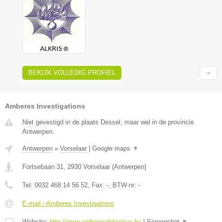
BEKIJK VOLLEDIG PROFIEL
Amberes Investigations
Niet gevestigd in de plaats Dessel, maar wel in de provincie
Antwerpen.
Antwerpen
»
Vorselaar
|
Google maps
▼
Fortsebaan 31
,
2930
Vorselaar
(
Antwerpen
)
Tel:
0032 468 14 56 52
, Fax:
-
, BTW-nr:
-
E-mail › Amberes Investigations
Website:
http://www.amberesdetective.be
|
Screenshot
▼